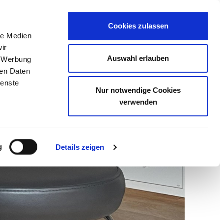
Home
Leistungen
Cookies zulassen
Praxis
le Medien
Team & Jobs
ir
Gut zu wissen
Auswahl erlauben
, Werbung
Kontakt
ren Daten
ienste
Nur notwendige Cookies
verwenden
g
Details zeigen